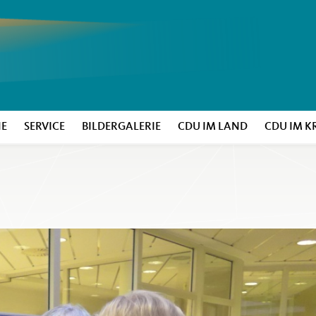
NE
SERVICE
BILDERGALERIE
CDU IM LAND
CDU IM K