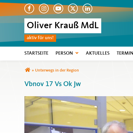
Oliver Krauß MdL
aktiv für uns!
STARTSEITE
PERSON
AKTUELLES
TERMI
Sie sind hier
»
Unterwegs in der Region
Vbnov 17 Vs Ok Jw