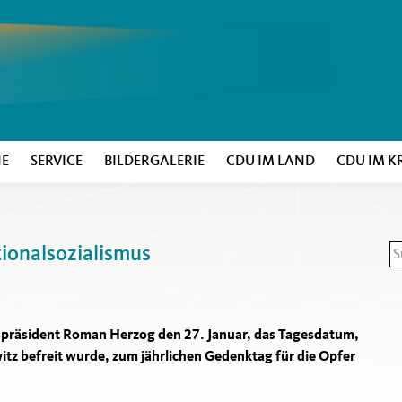
NE
SERVICE
BILDERGALERIE
CDU IM LAND
CDU IM K
ionalsozialismus
S
S
spräsident Roman Herzog den 27. Januar, das Tagesdatum,
tz befreit wurde, zum jährlichen Gedenktag für die Opfer