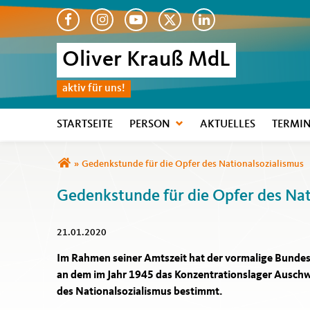
Oliver Krauß MdL
aktiv für uns!
STARTSEITE
PERSON
AKTUELLES
TERMI
Sie sind hier
»
Gedenkstunde für die Opfer des Nationalsozialismus
Gedenkstunde für die Opfer des Nat
21.01.2020
Im Rahmen seiner Amtszeit hat der vormalige Bunde
an dem im Jahr 1945 das Konzentrationslager Auschwi
des Nationalsozialismus bestimmt.