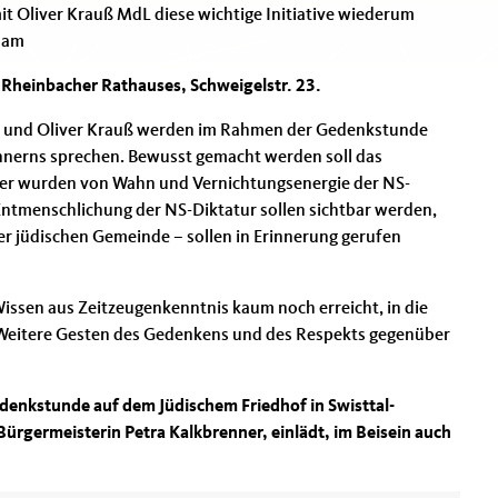
t Oliver Krauß MdL diese wichtige Initiative wiederum
 am
 Rheinbacher Rathauses, Schweigelstr. 23.
z, und Oliver Krauß werden im Rahmen der Gedenkstunde
nerns sprechen. Bewusst gemacht werden soll das
fer wurden von Wahn und Vernichtungsenergie der NS-
e Entmenschlichung der NS-Diktatur sollen sichtbar werden,
der jüdischen Gemeinde – sollen in Erinnerung gerufen
 Wissen aus Zeitzeugenkenntnis kaum noch erreicht, in die
Weitere Gesten des Gedenkens und des Respekts gegenüber
denkstunde auf dem Jüdischem Friedhof in Swisttal-
ürgermeisterin Petra Kalkbrenner, einlädt, im Beisein auch