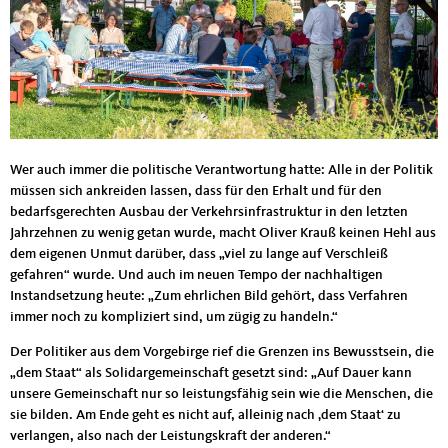
Wer auch immer die politische Verantwortung hatte: Alle in der Politik
müssen sich ankreiden lassen, dass für den Erhalt und für den
bedarfsgerechten Ausbau der Verkehrsinfrastruktur in den letzten
Jahrzehnen zu wenig getan wurde, macht Oliver Krauß keinen Hehl aus
dem eigenen Unmut darüber, dass „viel zu lange auf Verschleiß
gefahren“ wurde. Und auch im neuen Tempo der nachhaltigen
Instandsetzung heute: „Zum ehrlichen Bild gehört, dass Verfahren
immer noch zu kompliziert sind, um zügig zu handeln.“
Der Politiker aus dem Vorgebirge rief die Grenzen ins Bewusstsein, die
„dem Staat“ als Solidargemeinschaft gesetzt sind: „Auf Dauer kann
unsere Gemeinschaft nur so leistungsfähig sein wie die Menschen, die
sie bilden. Am Ende geht es nicht auf, alleinig nach ‚dem Staat‘ zu
verlangen, also nach der Leistungskraft der anderen.“