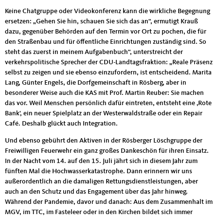
Keine Chatgruppe oder Videokonferenz kann die wirkliche Begegnung
ersetzen: „Gehen Sie hin, schauen Sie sich das an“, ermutigt Krauß
dazu, gegenüber Behörden auf den Termin vor Ort zu pochen, die für
den Straßenbau und für öffentliche Einrichtungen zuständig sind.
So
steht das zuerst in meinem Aufgabenbuch“, unterstreicht der
verkehrspolitische Sprecher der CDU-Landtagsfraktion: „Reale Präsenz
selbst zu zeigen und sie ebenso einzufordern, ist entscheidend. Marita
Lang, Günter Engels, die Dorfgemeinschaft in Rösberg, aber in
besonderer Weise auch die KAS mit Prof. Martin Reuber: Sie machen
das vor. Weil Menschen persönlich dafür eintreten, entsteht eine ‚Rote
Bank‘, ein neuer Spielplatz an der Westerwaldstraße oder ein Repair
Café. Deshalb glückt auch Integration.
Und ebenso gebührt den Aktiven in der Rösberger Löschgruppe der
Freiwilligen Feuerwehr ein ganz großes Dankeschön für ihren Einsatz.
In der Nacht vom 14. auf den 15. Juli jährt sich in diesem Jahr zum
fünften Mal die Hochwasserkatastrophe. Dann erinnern wir uns
außerordentlich an die damaligen Rettungsdienstleistungen, aber
auch an den Schutz und das Engagement über das Jahr hinweg.
Während der Pandemie, davor und danach: Aus dem Zusammenhalt im
MGV, im TTC, im Fasteleer oder in den Kirchen bildet sich immer