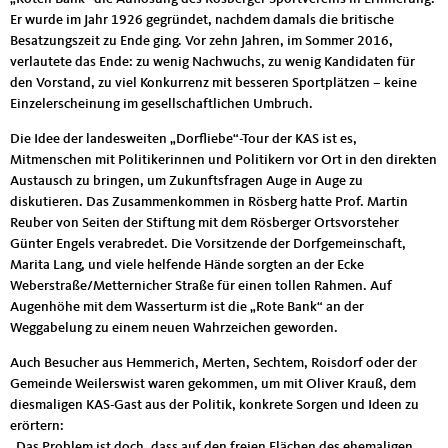
Er wurde im Jahr 1926 gegründet, nachdem damals die britische
Besatzungszeit zu Ende ging. Vor zehn Jahren, im Sommer 2016,
verlautete das Ende: zu wenig Nachwuchs, zu wenig Kandidaten für
den Vorstand, zu viel Konkurrenz mit besseren Sportplätzen – keine
Einzelerscheinung im gesellschaftlichen Umbruch.
Die Idee der landesweiten „Dorfliebe“-Tour der KAS ist es,
Mitmenschen mit Politikerinnen und Politikern vor Ort in den direkten
Austausch zu bringen, um Zukunftsfragen Auge in Auge zu
diskutieren. Das Zusammenkommen in Rösberg hatte Prof. Martin
Reuber von Seiten der Stiftung mit dem Rösberger Ortsvorsteher
Günter Engels verabredet. Die Vorsitzende der Dorfgemeinschaft,
Marita Lang, und viele helfende Hände sorgten an der Ecke
Weberstraße/Metternicher Straße für einen tollen Rahmen. Auf
Augenhöhe mit dem Wasserturm ist die „Rote Bank“ an der
Weggabelung zu einem neuen Wahrzeichen geworden.
Auch Besucher aus Hemmerich, Merten, Sechtem, Roisdorf oder der
Gemeinde Weilerswist waren gekommen, um mit Oliver Krauß, dem
diesmaligen KAS-Gast aus der Politik, konkrete Sorgen und Ideen zu
erörtern:
„Das Problem ist doch, dass auf den freien Flächen des ehemaligen