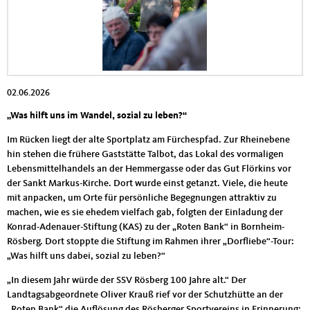
02.06.2026
„Was hilft uns im Wandel, sozial zu leben?“
Im Rücken liegt der alte Sportplatz am Fürchespfad. Zur Rheinebene
hin stehen die frühere Gaststätte Talbot, das Lokal des vormaligen
Lebensmittelhandels an der Hemmergasse oder das Gut Flörkins vor
der Sankt Markus-Kirche. Dort wurde einst getanzt. Viele, die heute
mit anpacken, um Orte für persönliche Begegnungen attraktiv zu
machen, wie es sie ehedem vielfach gab, folgten der Einladung der
Konrad-Adenauer-Stiftung (KAS) zu der „Roten Bank“ in Bornheim-
Rösberg. Dort stoppte die Stiftung im Rahmen ihrer „Dorfliebe“-Tour:
„Was hilft uns dabei, sozial zu leben?“
„In diesem Jahr würde der SSV Rösberg 100 Jahre alt.“ Der
Landtagsabgeordnete Oliver Krauß rief vor der Schutzhütte an der
„Roten Bank“ die Auflösung des Rösberger Sportvereins in Erinnerung: