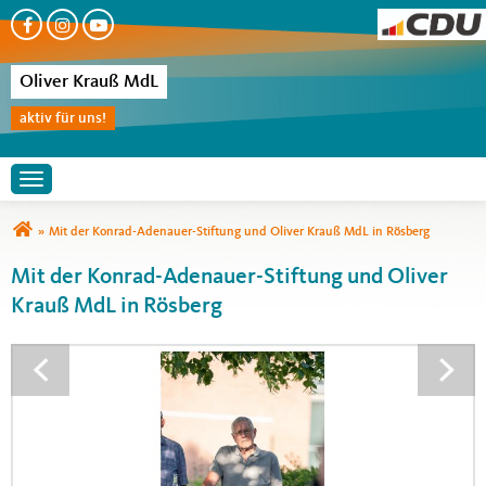
Oliver Krauß MdL
aktiv für uns!
Toggle navigation
Sie sind hier
»
Mit der Konrad-Adenauer-Stiftung und Oliver Krauß MdL in Rösberg
Mit der Konrad-Adenauer-Stiftung und Oliver
Krauß MdL in Rösberg